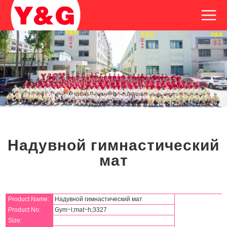
Надувной гимнастический
мат
Product Name:
Надувной гимнастический мат
Product No:
Gym~l;mat~h;3327
Size: