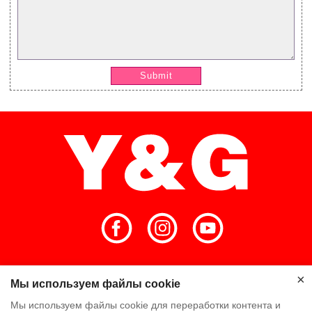
Submit
Главная
Высокое качество
×
Мы используем файлы cookie
×
Мы используем файлы cookie для переработки контента и
Команда Y & G
Компания Y & G