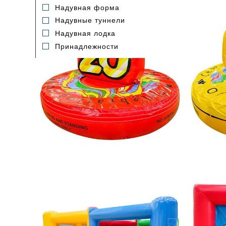
Надувная форма
Надувные туннели
Надувная лодка
Принадлежности
Надувной бильярдный стол
надув
Model:YGG108