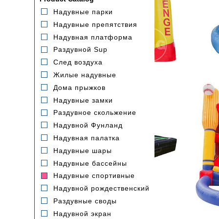
Надувные парки
Надувные препятствия
Надувная платформа
Раздувной Sup
След воздуха
Жилые надувные
Дома прыжков
Надувные замки
Раздувное скольжение
Надувной Фунланд
Надувная палатка
Надувная баскетбольная
Возду
Надувные шары
площадка для спортивных игр
Надувные бассейны
Model:YGG112
Надувные спортивные
Надувной рождественский
Раздувные своды
Надувной экран