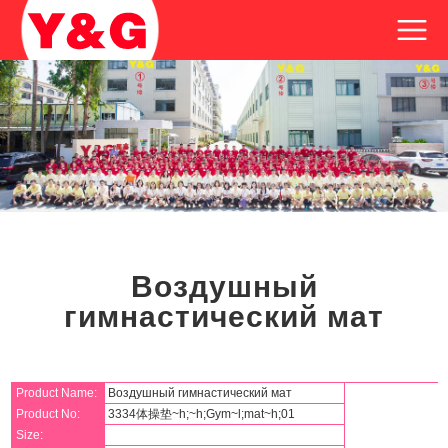
Воздушный
гимнастический мат
Product Name:
Воздушный гимнастический мат
Product No:
3334体操垫~h;~h;Gym~l;mat~h;01
Size: