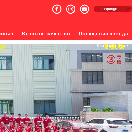
Language
English
Français
Español
вные
Высокое качество
Посещение завода
русский
日本語
Контакт Нас
한국의