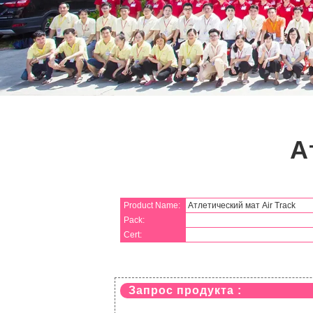
А
Product Name:
Атлетический мат Air Track
Pack:
Cert:
Запрос продукта :