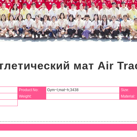
тлетический мат Air Tra
Product No:
Gym~l;mat~h;3438
Size:
Weight:
Material: