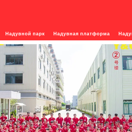
Надувной парк
Надувная платформа
Наду