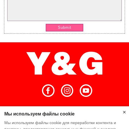
Submit
Главная
Высокое качество
×
Мы используем файлы cookie
Мы используем файлы cookie для переработки контента и
Команда Y & G
Компания Y & G